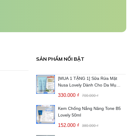
SẢN PHẨM NỔI BẬT
[MUA 1 TẶNG 1] Sữa Rửa Mặt
Nusa Lovely Dành Cho Da Mụn
(150ML)
330.000 ₫
700.000 ₫
Kem Chống Nắng Nâng Tone B5
Lovely 50ml
152.000 ₫
380.000 ₫