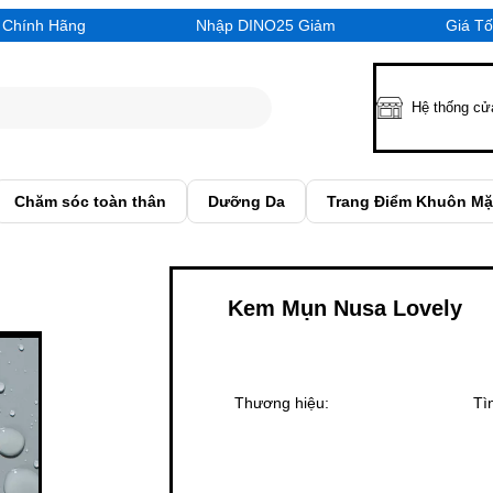
% Chính Hãng Nhập DINO25 Giảm Giá Tốt 
Hệ thống cử
Chăm sóc toàn thân
Dưỡng Da
Trang Điểm Khuôn Mặ
Kem Mụn Nusa Lovely
Thương hiệu:
Tì